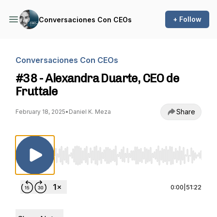
+ Follow
Conversaciones Con CEOs
Conversaciones Con CEOs
#38 - Alexandra Duarte, CEO de
Fruttale
Share
February 18, 2025
•
Daniel K. Meza
Use Left/Right to seek, Home/End to jump to st
0:00
|
51:22