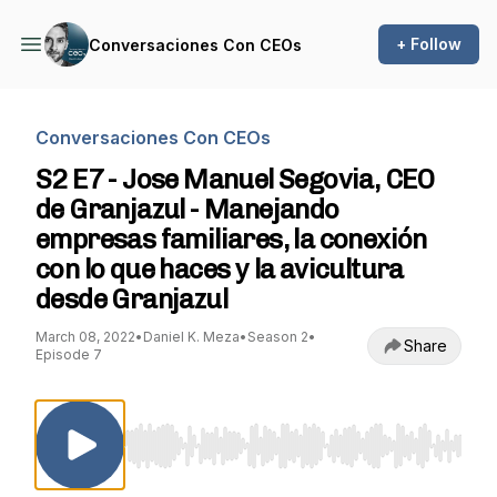
+ Follow
Conversaciones Con CEOs
Conversaciones Con CEOs
S2 E7 - Jose Manuel Segovia, CEO
de Granjazul - Manejando
empresas familiares, la conexión
con lo que haces y la avicultura
desde Granjazul
March 08, 2022
•
Daniel K. Meza
•
Season 2
•
Share
Episode 7
Use Left/Right to seek, Home/End to jump to st